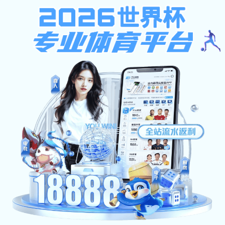
菜单
世界杯官网-世界杯官网（中国）