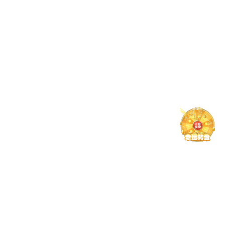
高倍率锂电池及其充电、保养管理系统的全
套定制服务。
2011
24000
世界杯官网-世界杯官网（中
厂房生产基地24000㎡
国）成立于2011年
800
150
技术服务团队800余人
月产量150AH