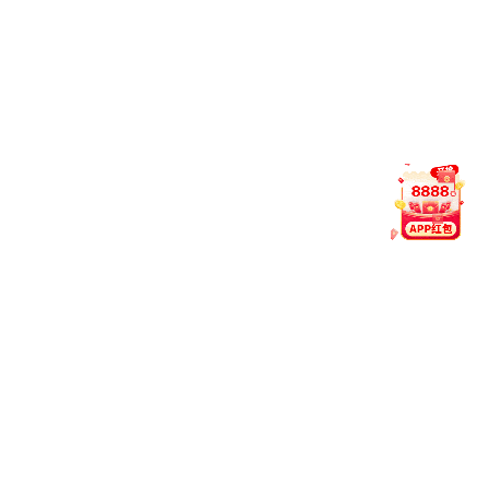
高倍率锂电池及其充电、保养管理系统的全套定制
服务，并多次率先向市场推出前沿产品，拥有了
丰富的无人机行业应用开发经验。工厂位于广东东
莞市。
我世界杯官网-世界杯官网（中国）的主要产品
有：高倍率锂电池、无人机电池、高
压锂电池、快充电池、半固态锂电
池、智能监控模块、智能均衡充电器及电源模
块等，其广泛应用于：无人机、氢燃
料动力辅助系统、便携式设备等领域。
查看更多
致力于高倍率锂电池及充放电管理系统的
全套定制服务
高倍率锂电池、无人机电池、高压锂电
池、快充电池、半固态锂电池、智