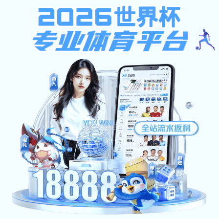
菜单
世界杯官网-世界杯官网（中国）