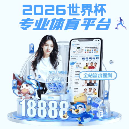
菜单
世界杯官网-世界杯官网（中国）