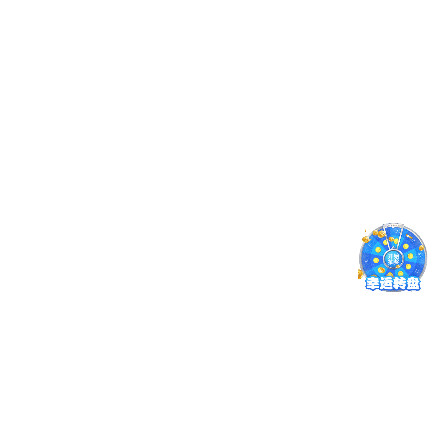
高倍率锂电池及其充电、保养管理系统的全套
定制服务。
2011
24000
世界杯官网-世界杯官网（中
厂房生产基地24000㎡
国）成立于2011年
800
150
技术服务团队800余人
月产量150AH