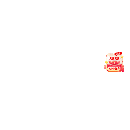
高倍率锂电池及其充电、保养管理系统的全套定制服
务，并多次率先向市场推出前沿产品，拥
有了丰富的无人机行业应用开发经验。工厂位于广
东东莞市。
我世界杯官网-世界杯官网（中国）的主要产品
有：高倍率锂电池、无人机电池、高压
锂电池、快充电池、半固态锂电
池、智能监控模块、智能均衡充电器及
电源模块等，其广泛应用于：无人
机、氢燃料动力辅助系统、便携式设备等领
域。
查看更多
致力于高倍率锂电池及充放电管理系统的
全套定制服务
高倍率锂电池、无人机电池、高压锂电