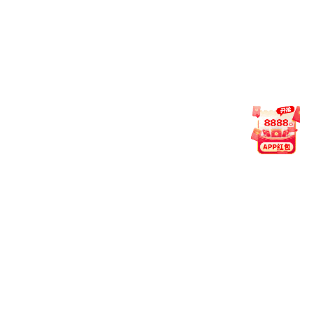
高倍率锂电池及其充电、保养管理系统的全套定制服
务，并多次率先向市场推出前沿产品，拥有
了丰富的无人机行业应用开发经验。工厂位于广东东莞
市。
我世界杯官网-世界杯官网（中国）的主要产品
有：高倍率锂电池、无人机电池、高压
锂电池、快充电池、半固态锂电池、智能
监控模块、智能均衡充电器及电源模块
等，其广泛应用于：无人机、
氢燃料动力辅助系统、便携式设备等领
域。
查看更多
致力于高倍率锂电池及充放电管理系统的
全套定制服务
高倍率锂电池、无人机电池、高压锂电