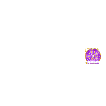
力于高倍率锂电池及其充电、保养管理系统
的全套定制服务。
2011
24000
世界杯官网-世界杯官网（中
厂房生产基地24000㎡
国）成立于2011年
800
150
技术服务团队800余人
月产量150AH