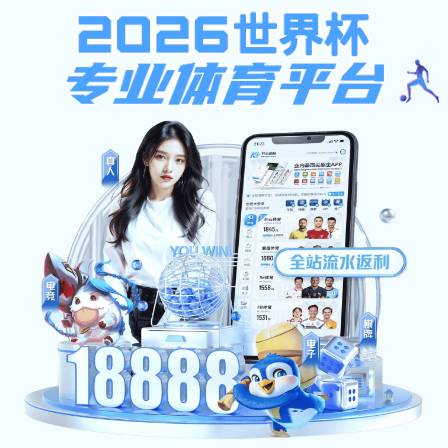
菜单
世界杯官网-世界杯官网（中国）