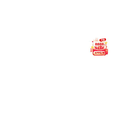
倍率锂电池及其充电、保养管理系统的全套定制服
务，并多次率先向市场推出前沿产品，拥有
了丰富的无人机行业应用开发经验。工厂位于广东东
莞市。
我世界杯官网-世界杯官网（中国）的主要产品
有：高倍率锂电池、无人机电
池、高压锂电池、快充电池、
半固态锂电池、智能监控模块、智能均衡
充电器及电源模块等，其广泛应用于：
无人机、氢燃料动力辅助系统、便携式设
备等领域。
查看更多
致力于高倍率锂电池及充放电管理系统的
全套定制服务
高倍率锂电池、无人机电池、高压锂电