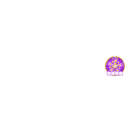
力于高倍率锂电池及其充电、保养管理系统
的全套定制服务。
2011
24000
世界杯官网-世界杯官网（中
厂房生产基地24000㎡
国）成立于2011年
800
150
技术服务团队800余人
月产量150AH