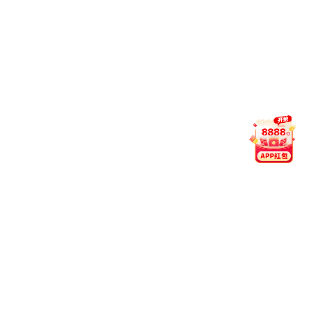
倍率锂电池及其充电、保养管理系统的全套定制服
务，并多次率先向市场推出前沿产品，拥
有了丰富的无人机行业应用开发经验。工厂位于广
东东莞市。
我世界杯官网-世界杯官网（中国）的主要产品
有：高倍率锂电池、无人机电池、高压
锂电池、快充电池、半固态锂电
池、智能监控模块、智能均衡充电器及电
源模块等，其广泛应用于：无人
机、氢燃料动力辅助系统、便携式设备等领
域。
查看更多
致力于高倍率锂电池及充放电管理系统的
全套定制服务
高倍率锂电池、无人机电池、高压锂电