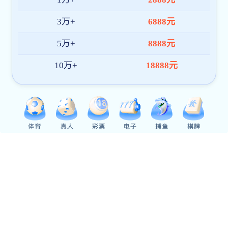
联系方式 · CONTACTS
联系人：王先生 手机：+86-13751168729
邮箱：113803289@qq.com 网址：
www.jentc.com
营销中心 : 深圳市龙华新区大浪街道华荣路龙兴商业大厦7楼
生产工厂：东莞市黄江镇清河路东吴产业园6栋6楼
COPYRIGHT ? 深圳市劲驰科技有限世界杯官网-世界杯官网（中
国） 专业从事：
无人机电池
,
无人机电池定制
,
高压无人机
电池
, 欢迎来电咨询!
粤ICP备11092178号 POWERED BY 祥云平台 技术支
持： 华企立方
世界杯官网-世界杯官网（中国）
首页
电话
联系