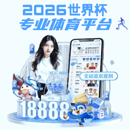
菜单
世界杯官网-世界杯官网（中国）