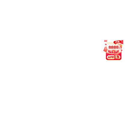
高倍率锂电池及其充电、保养管理系统的全套定制
服务，并多次率先向市场推出前沿产品，
拥有了丰富的无人机行业应用开发经验。工厂位于广
东东莞市。
我世界杯官网-世界杯官网（中国）的主要产品
有：高倍率锂电池、无人机电池、
高压锂电池、快充电池、半固态锂电
池、智能监控模块、智能均衡充电器及电源
模块等，其广泛应用于：无人机、
氢燃料动力辅助系统、便携式设备等领域。
查看更多
致力于高倍率锂电池及充放电管理系统的
全套定制服务
高倍率锂电池、无人机电池、高压锂电
池、快充电池、半固态锂电池、智能监