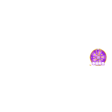
高倍率锂电池及其充电、保养管理系统的全套
定制服务。
2011
24000
世界杯官网-世界杯官网（中
厂房生产基地24000㎡
国）成立于2011年
800
150
技术服务团队800余人
月产量150AH